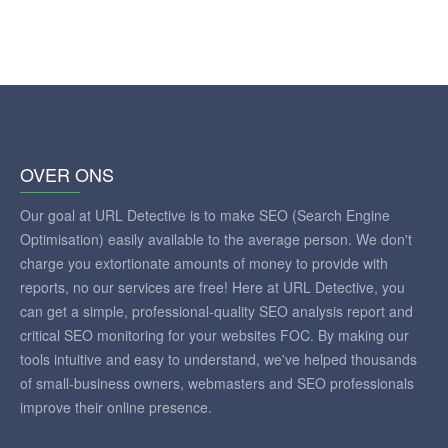
OVER ONS
Our goal at URL Detective is to make SEO (Search Engine
Optimisation) easily available to the average person. We don't
charge you extortionate amounts of money to provide with
reports, no our services are free! Here at URL Detective, you
can get a simple, professional-quality SEO analysis report and
critical SEO monitoring for your websites FOC. By making our
tools intuitive and easy to understand, we've helped thousands
of small-business owners, webmasters and SEO professionals
improve their online presence.