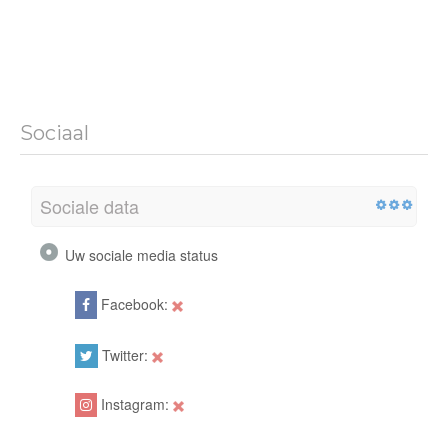
Sociaal
Sociale data
Uw sociale media status
Facebook:
Twitter:
Instagram: