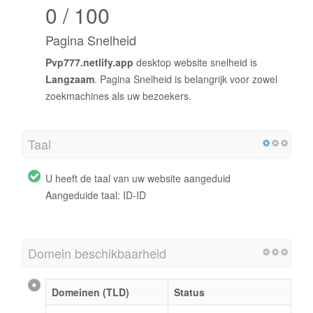
0 / 100
Pagina Snelheid
Pvp777.netlify.app
desktop website snelheid is
Langzaam
. Pagina Snelheid is belangrijk voor zowel
zoekmachines als uw bezoekers.
Taal
U heeft de taal van uw website aangeduid
Aangeduide taal: ID-ID
Domein beschikbaarheid
Domeinen (TLD)
Status