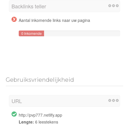
Backlinks teller
Aantal inkomende links naar uw pagina
0 Inkomende
links
Gebruiksvriendelijkheid
URL
http://pvp777.netlify.app
Lengte:
6 leestekens