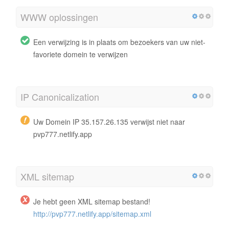
WWW oplossingen
Een verwijzing is in plaats om bezoekers van uw niet-
favoriete domein te verwijzen
IP Canonicalization
Uw Domein IP 35.157.26.135 verwijst niet naar
pvp777.netlify.app
XML sitemap
Je hebt geen XML sitemap bestand!
http://pvp777.netlify.app/sitemap.xml