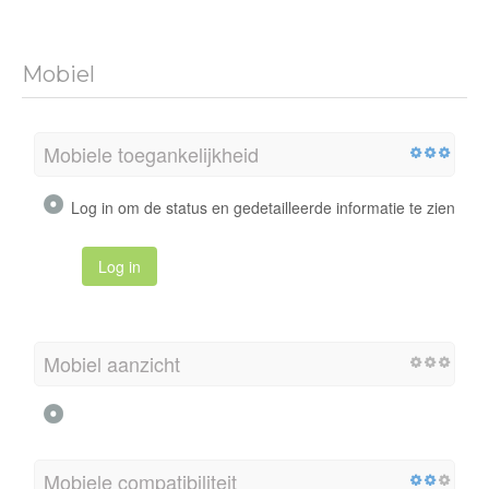
Mobiel
Mobiele toegankelijkheid
Log in om de status en gedetailleerde informatie te zien
Log in
Mobiel aanzicht
Mobiele compatibiliteit