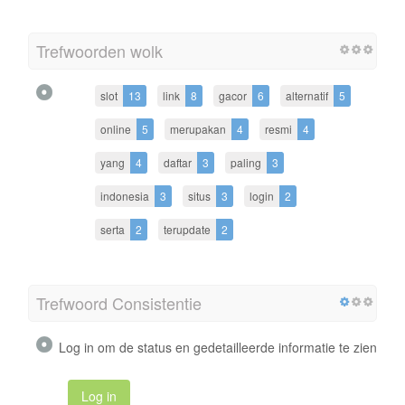
Trefwoorden wolk
slot
13
link
8
gacor
6
alternatif
5
online
5
merupakan
4
resmi
4
yang
4
daftar
3
paling
3
indonesia
3
situs
3
login
2
serta
2
terupdate
2
Trefwoord Consistentie
Log in om de status en gedetailleerde informatie te zien
Log in