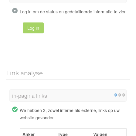
Log in om de status en gedetailleerde informatie te zien
Log in
Link analyse
in-pagina links
We hebben 3, zowel interne als externe, links op uw
website gevonden
Anker
Type
Volgen