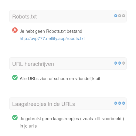
Robots.txt
Je hebt geen Robots.txt bestand
http://pvp777.netlify.app/robots.txt
URL herschrijven
Alle URLs zien er schoon en vriendelijk uit
Laagstreepjes in de URLs
Je gebruikt geen laagstreepjes ( zoals_dit_voorbeeld )
in je url's