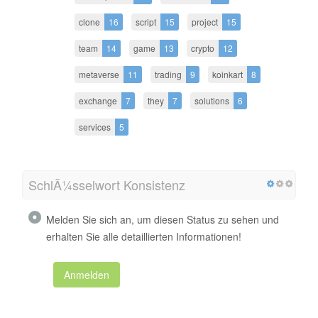
clone
16
script
15
project
15
team
14
game
13
crypto
12
metaverse
11
trading
9
koinkart
8
exchange
7
they
7
solutions
6
services
5
SchlÃ¼sselwort Konsistenz
Melden Sie sich an, um diesen Status zu sehen und
erhalten Sie alle detaillierten Informationen!
Anmelden