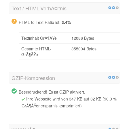
Text / HTML-VerhÃ¤ltnis
HTML to Text Ratio ist:
3.4%
Textinhalt GrÃ¶ÃŸe
12086 Bytes
Gesamte HTML-
355004 Bytes
GrÃ¶ÃŸe
GZIP-Kompression
Beeindruckend! Es ist GZIP aktiviert.
Ihre Webseite wird von 347 KB auf 32 KB (90.9 %
GrÃ¶ÃŸenersparnis komprimiert)