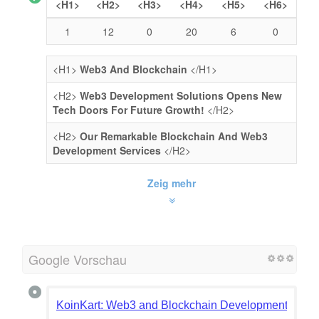
<H1>
<H2>
<H3>
<H4>
<H5>
<H6>
1
12
0
20
6
0
<H1>
Web3 And Blockchain
</H1>
<H2>
Web3 Development Solutions Opens New
Tech Doors For Future Growth!
</H2>
<H2>
Our Remarkable Blockchain And Web3
Development Services
</H2>
Zeig mehr
Google Vorschau
KoinKart: Web3 and Blockchain Development Com