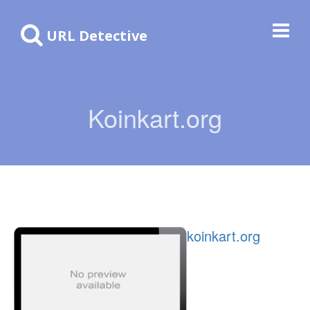
URL Detective
Koinkart.org
koinkart.org