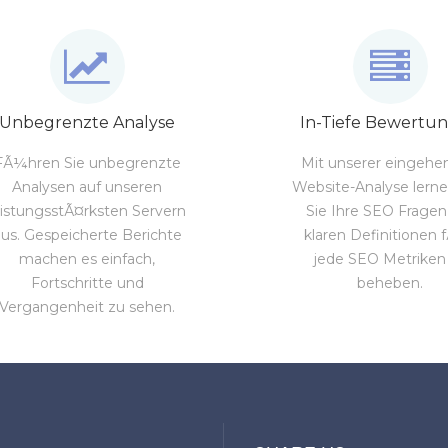
Unbegrenzte Analyse
In-Tiefe Bewertu
FÃ¼hren Sie unbegrenzte
Mit unserer eingeh
Analysen auf unseren
Website-Analyse lerne
eistungsstÃ¤rksten Servern
Sie Ihre SEO Fragen
aus. Gespeicherte Berichte
klaren Definitionen 
machen es einfach,
jede SEO Metriken
Fortschritte und
beheben.
Vergangenheit zu sehen.