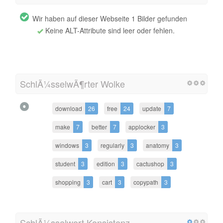
Wir haben auf dieser Webseite 1 Bilder gefunden
Keine ALT-Attribute sind leer oder fehlen.
SchlÃ¼sselwÃ¶rter Wolke
download
26
free
24
update
7
make
7
better
7
applocker
3
windows
3
regularly
3
anatomy
3
student
3
edition
3
cactushop
3
shopping
3
cart
3
copypath
3
SchlÃ¼sselwort Konsistenz